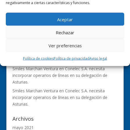
negativamente a ciertas características y funciones.
Comentarios recientes
Aceptar
Conelec
en
Conelec S.A. necesita incorporar operarios
de líneas en su delegación de Asturias.
Rechazar
Conelec
en
Conelec S.A. necesita incorporar operarios
de líneas en su delegación de Asturias.
Ver preferencias
Conelec
en
Conelec S.A. necesita incorporar operarios
Política de cookies
Política de privacidad
Aviso legal
de líneas en su delegación de Asturias.
Smiles Marchan Ventura
en
Conelec S.A. necesita
incorporar operarios de líneas en su delegación de
Asturias.
Smiles Marchan Ventura
en
Conelec S.A. necesita
incorporar operarios de líneas en su delegación de
Asturias.
Archivos
mayo 2021