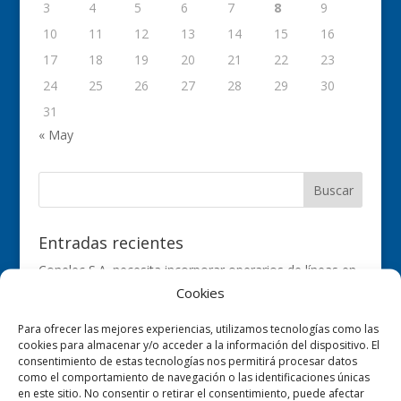
3
4
5
6
7
8
9
10
11
12
13
14
15
16
17
18
19
20
21
22
23
24
25
26
27
28
29
30
31
« May
Entradas recientes
Conelec S.A. necesita incorporar operarios de líneas en
su delegación de Asturias.
Cookies
CONELEC BUSCA TRABAJADORES
Para ofrecer las mejores experiencias, utilizamos tecnologías como las
OFERTAS DE EMPLEO PARA CONELEC S.A.
cookies para almacenar y/o acceder a la información del dispositivo. El
consentimiento de estas tecnologías nos permitirá procesar datos
Oferta de Trabajo para la Delegación de Asturias
como el comportamiento de navegación o las identificaciones únicas
en este sitio. No consentir o retirar el consentimiento, puede afectar
Conelec lleva la nieve a Mallorca