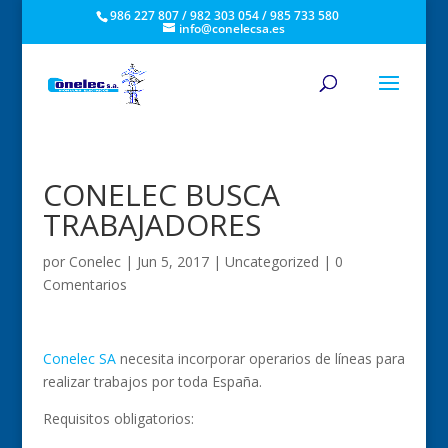
986 227 807 / 982 303 054 / 985 733 580
info@conelecsa.es
CONELEC BUSCA
TRABAJADORES
por
Conelec
|
Jun 5, 2017
|
Uncategorized
|
0
Comentarios
Conelec SA
necesita incorporar operarios de líneas para
realizar trabajos por toda España.
Requisitos obligatorios: