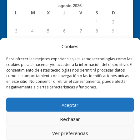
agosto 2026
L
M
X
J
V
S
D
1
2
3
4
5
6
7
8
9
10
11
12
13
14
15
16
Cookies
17
18
19
20
21
22
23
24
25
26
27
28
29
30
Para ofrecer las mejores experiencias, utilizamos tecnologías como las
cookies para almacenar y/o acceder a la información del dispositivo. El
31
consentimiento de estas tecnologías nos permitirá procesar datos
« May
como el comportamiento de navegación o las identificaciones únicas
en este sitio. No consentir o retirar el consentimiento, puede afectar
negativamente a ciertas características y funciones.
Aceptar
Entradas recientes
Rechazar
Conelec S.A. necesita incorporar operarios de líneas en
su delegación de Asturias.
Ver preferencias
CONELEC BUSCA TRABAJADORES