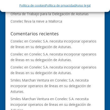
Política de cookies
Política de privacidad
Aviso legal
OFERTAS DE EMPLEO PARA CONELEC S.A.
Oferta de Trabajo para la Delegación de Asturias
Conelec lleva la nieve a Mallorca
Comentarios recientes
Conelec
en
Conelec S.A. necesita incorporar operarios
de líneas en su delegación de Asturias.
Conelec
en
Conelec S.A. necesita incorporar operarios
de líneas en su delegación de Asturias.
Conelec
en
Conelec S.A. necesita incorporar operarios
de líneas en su delegación de Asturias.
Smiles Marchan Ventura
en
Conelec S.A. necesita
incorporar operarios de líneas en su delegación de
Asturias.
Smiles Marchan Ventura
en
Conelec S.A. necesita
incorporar operarios de líneas en su delegación de